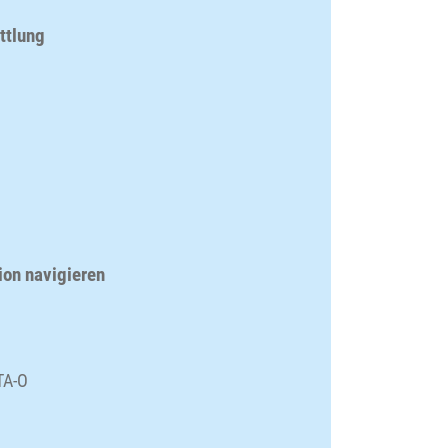
ttlung
ion navigieren
TA-O