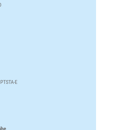
O
, PTSTA-E
öhe