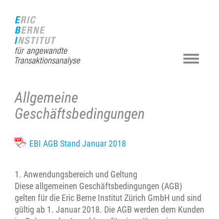
Zur
Direkt
Direkt
Kontakt
Sitemap
Suche
Startseite
zur
zum
(Accesskey
(Accesskey
(Accesskey
(Accesskey
Hauptnavigation
Inhalt
3)
4)
5)
0)
(Accesskey
(Accesskey
1)
2)
Navigat
ein-/au
Allgemeine
Geschäftsbedingungen
EBI AGB Stand Januar 2018
1. Anwendungsbereich und Geltung
Diese allgemeinen Geschäftsbedingungen (AGB)
gelten für die Eric Berne Institut Zürich GmbH und sind
gültig ab 1. Januar 2018. Die AGB werden dem Kunden