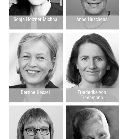
Sonja Holzner-Michna
Anne Huschens
Bertine Kessel
Friederike von
Tiedemann