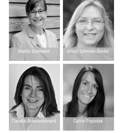
Anette Dielmann
Almut Schmale-Riedel
Claudia Scheurenbrand
Catrin Popiolek