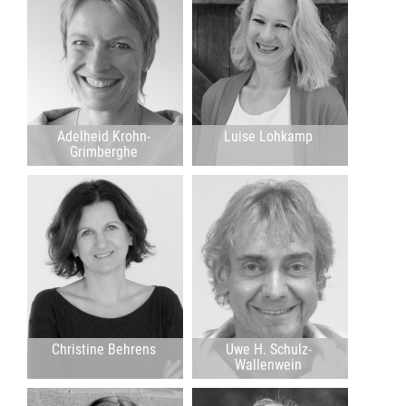
Adelheid Krohn-
Luise Lohkamp
Grimberghe
Christine Behrens
Uwe H. Schulz-
Wallenwein