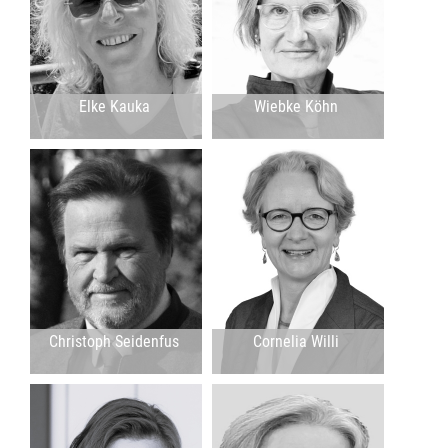
Elke Kauka
Wiebke Köhn
Christoph Seidenfus
Cornelia Willi