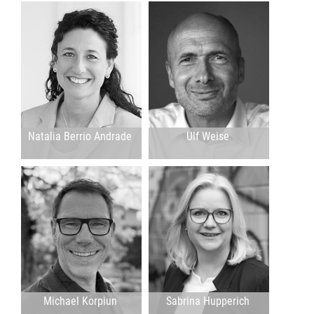
Natalia Berrio Andrade
Ulf Weise
Michael Korpiun
Sabrina Hupperich