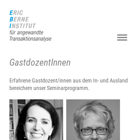
Zur
Direkt
Direkt
Kontakt
Sitemap
Suche
Startseite
zur
zum
(Accesskey
(Accesskey
(Accesskey
(Accesskey
Hauptnavigation
Inhalt
3)
4)
5)
0)
(Accesskey
(Accesskey
1)
2)
Navigat
ein-/au
GastdozentInnen
Erfahrene Gastdozent/innen aus dem In- und Ausland
bereichern unser Seminarprogramm.