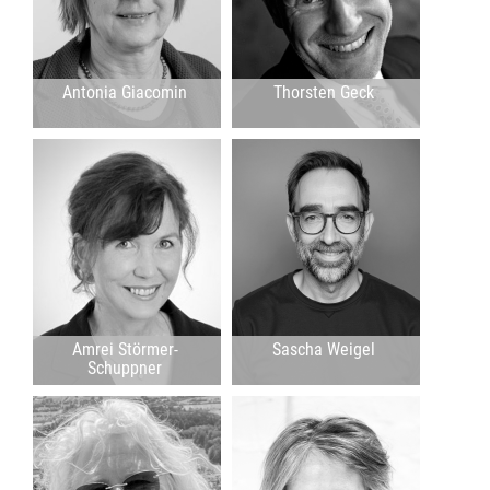
Antonia Giacomin
Thorsten Geck
Amrei Störmer-
Sascha Weigel
Schuppner