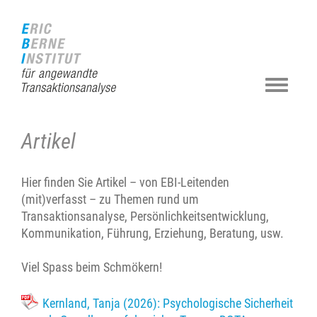
Zur
Direkt
Direkt
Kontakt
Sitemap
Suche
Startseite
zur
zum
(Accesskey
(Accesskey
(Accesskey
(Accesskey
Hauptnavigation
Inhalt
3)
4)
5)
0)
(Accesskey
(Accesskey
1)
2)
Navigat
ein-/au
Artikel
Hier finden Sie Artikel – von EBI-Leitenden
(mit)verfasst – zu Themen rund um
Transaktionsanalyse, Persönlichkeitsentwicklung,
Kommunikation, Führung, Erziehung, Beratung, usw.
Viel Spass beim Schmökern!
Kernland, Tanja (2026): Psychologische Sicherheit