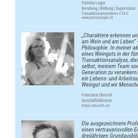
Patrizia Luger
Beratung | Bildung | Supervision
Transaktionsanalytikerin CTA-C
www.patrizialuger.ch
„Charaktere erkennen un
am Wein und am Leben“ – 
Philosophie. In meiner ak
eines Weinguts in der fün
Transaktionsanalyse, die
selbst, meinem Team sow
Generation zu verankern.
ein Lebens- und Arbeitsu
Weingut und wir Mensch
Francisca Obrecht
Geschäftsführerin
https://obrecht.ch/
Die ausgezeichnete Profe
einen vertrauensvollen E
dreijährigen Grundausbi