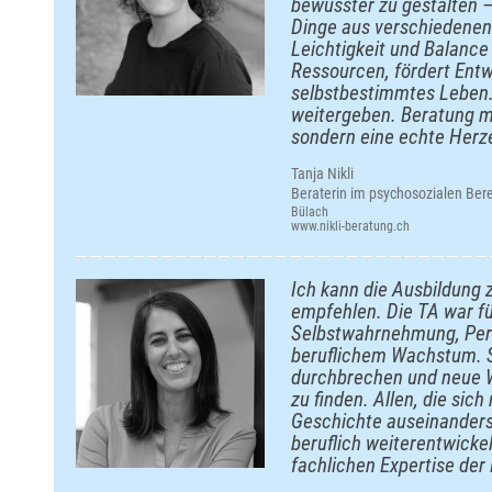
bewusster zu gestalten – b
Dinge aus verschiedenen 
Leichtigkeit und Balance 
Ressourcen, fördert Entw
selbstbestimmtes Leben.
weitergeben. Beratung mit
sondern eine echte Herz
Tanja Nikli
Beraterin im psychosozialen Ber
Bülach
www.nikli-beratung.ch
Ich kann die Ausbildung 
empfehlen. Die TA war fü
Selbstwahrnehmung, Pers
beruflichem Wachstum. Si
durchbrechen und neue 
zu finden. Allen, die sich
Geschichte auseinanders
beruflich weiterentwicke
fachlichen Expertise der