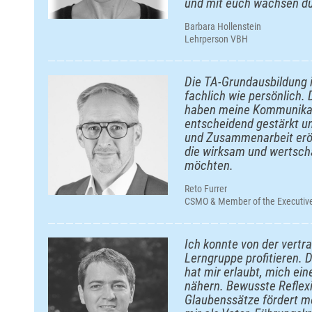
und mit euch wachsen du
Barbara Hollenstein
Lehrperson VBH
Die TA-Grundausbildung i
fachlich wie persönlich.
haben meine Kommunika
entscheidend gestärkt u
und Zusammenarbeit eröf
die wirksam und wertsch
möchten.
Reto Furrer
CSMO & Member of the Executi
Ich konnte von der vertr
Lerngruppe profitieren. 
hat mir erlaubt, mich ein
nähern. Bewusste Reflex
Glaubenssätze fördert me