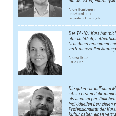
mir als Vater, Führungskr
André Horisberger
Coach und CTO
pragmatic solutions gmbh
Der TA-101 Kurs hat mic
übersichtlich, authentisc
Grundüberzeugungen und 
vertrauensvollen Atmosp
Andrea Bettoni
FaBe Kind
Die gut verständlichen M
ich im ersten Jahr meine
als auch im persönliche
individuellen Lernzielen
Professionalität der Kur
Kultur haben einen vert