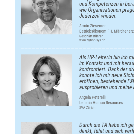
und Kompetenzen in berat
wie Organisationen präg
Jederzeit wieder.
Armin Ziesemer
Betriebsökonom FH, Märchenerz
Geschäftsführer
www.synop-sys.ch
Als HR-Leiterin bin ich 
im Kontakt und mit hera
konfrontiert. Dank der d
konnte ich mir neue Sich
eröffnen, bestehende Fä
ausprobieren und meine
Angela Peterelli
Leiterin Human Resources
SVA Zürich
Durch die TA habe ich gel
denkt, fühlt und sich ve