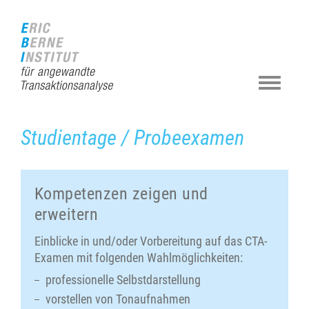
Zur
Direkt
Direkt
Kontakt
Sitemap
Suche
Startseite
zur
zum
(Accesskey
(Accesskey
(Accesskey
(Accesskey
Hauptnavigation
Inhalt
3)
4)
5)
0)
(Accesskey
(Accesskey
1)
2)
Navigat
ein-/au
Studientage / Probeexamen
Kompetenzen zeigen und
erweitern
Einblicke in und/oder Vorbereitung auf das CTA-
Examen mit folgenden Wahlmöglichkeiten:
professionelle Selbstdarstellung
vorstellen von Tonaufnahmen