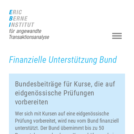
Zur
Direkt
Direkt
Kontakt
Sitemap
Suche
Startseite
zur
zum
(Accesskey
(Accesskey
(Accesskey
(Accesskey
Hauptnavigation
Inhalt
3)
4)
5)
0)
(Accesskey
(Accesskey
1)
2)
Navigat
ein-/au
Finanzielle Unterstützung Bund
Bundesbeiträge für Kurse, die auf
eidgenössische Prüfungen
vorbereiten
Wer sich mit Kursen auf eine eidgenössische
Prüfung vorbereitet, wird neu vom Bund finanziell
unterstützt. Der Bund übernimmt bis zu 50