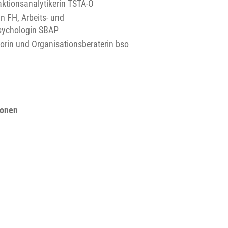
ktionsanalytikerin TSTA-O
n FH, Arbeits- und
sychologin SBAP
orin und Organisationsberaterin bso
ionen