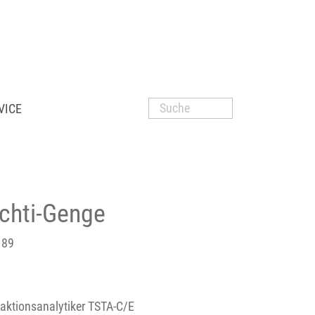
VICE
echti-Genge
 89
aktionsanalytiker TSTA-C/E