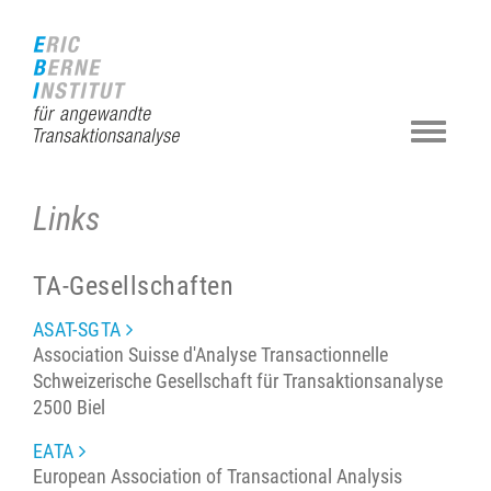
Zur
Direkt
Direkt
Kontakt
Sitemap
Suche
Startseite
zur
zum
(Accesskey
(Accesskey
(Accesskey
(Accesskey
Hauptnavigation
Inhalt
3)
4)
5)
0)
(Accesskey
(Accesskey
1)
2)
Navigat
ein-/au
Links
TA-Gesellschaften
ASAT-SGTA
Association Suisse d'Analyse Transactionnelle
Schweizerische Gesellschaft für Transaktionsanalyse
2500 Biel
EATA
European Association of Transactional Analysis